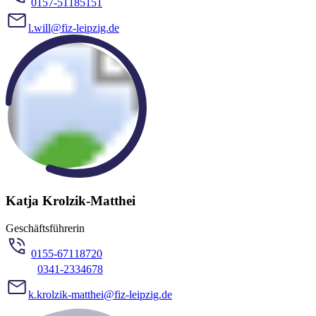
0157-51185151
l.will@fiz-leipzig.de
Katja Krolzik-Matthei
Geschäftsführerin
0155-67118720
0341-2334678
k.krolzik-matthei@fiz-leipzig.de