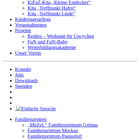
KiFaZ-Kita „Kleine Entdecker“
Kita „Treffpunkt Hafen“
Kita „Treffpunkt Linde“
Kindertagespflege
Veranstaltungen
Projekte
Restlos – Werkstatt für Upcycling
FuN und FuN-Baby
Weiterbildungsakademie
Unser Verein
Kontakt
Jobs
Downloads
Spenden
Familienzentren
„MüZeL“ Familienzentrum Grünau
Familienzentrum Mockau
Familienzentrum Paunsdorf