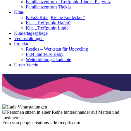
Familienzentrum „Treffpunkt Linde“ Plagwitz
Familienzentrum Thekla
Kitas
KiFaZ-Kita „Kleine Entdecker“
Kita „Treffpunkt Hafen“
Kita „Treffpunkt Linde“
Kindertagespflege
Veranstaltungen
Projekte
Restlos – Werkstatt für Upcycling
FuN und FuN-Baby
Weiterbildungsakademie
Unser Verein
Foto von peoplecreations - de.freepik.com