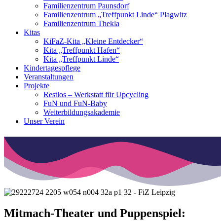
Familienzentrum Paunsdorf
Familienzentrum „Treffpunkt Linde“ Plagwitz
Familienzentrum Thekla
Kitas
KiFaZ-Kita „Kleine Entdecker“
Kita „Treffpunkt Hafen“
Kita „Treffpunkt Linde“
Kindertagespflege
Veranstaltungen
Projekte
Restlos – Werkstatt für Upcycling
FuN und FuN-Baby
Weiterbildungsakademie
Unser Verein
Mitmach-Theater und Puppenspiel: