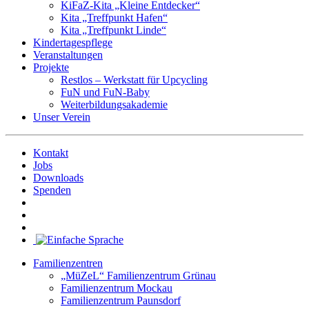
KiFaZ-Kita „Kleine Entdecker“
Kita „Treffpunkt Hafen“
Kita „Treffpunkt Linde“
Kindertagespflege
Veranstaltungen
Projekte
Restlos – Werkstatt für Upcycling
FuN und FuN-Baby
Weiterbildungsakademie
Unser Verein
Kontakt
Jobs
Downloads
Spenden
Familienzentren
„MüZeL“ Familienzentrum Grünau
Familienzentrum Mockau
Familienzentrum Paunsdorf