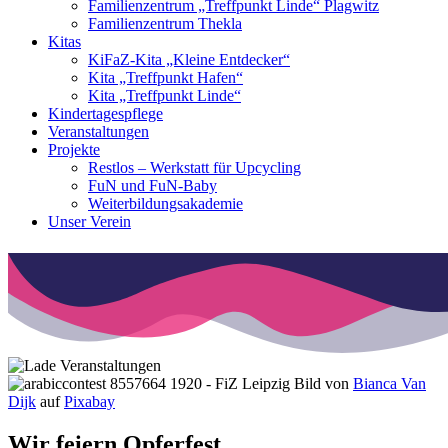
Familienzentrum „Treffpunkt Linde“ Plagwitz
Familienzentrum Thekla
Kitas
KiFaZ-Kita „Kleine Entdecker“
Kita „Treffpunkt Hafen“
Kita „Treffpunkt Linde“
Kindertagespflege
Veranstaltungen
Projekte
Restlos – Werkstatt für Upcycling
FuN und FuN-Baby
Weiterbildungsakademie
Unser Verein
Bild von
Bianca Van
Dijk
auf
Pixabay
Wir feiern Opferfest