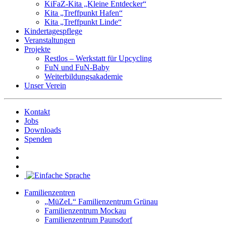
KiFaZ-Kita „Kleine Entdecker“
Kita „Treffpunkt Hafen“
Kita „Treffpunkt Linde“
Kindertagespflege
Veranstaltungen
Projekte
Restlos – Werkstatt für Upcycling
FuN und FuN-Baby
Weiterbildungsakademie
Unser Verein
Kontakt
Jobs
Downloads
Spenden
Familienzentren
„MüZeL“ Familienzentrum Grünau
Familienzentrum Mockau
Familienzentrum Paunsdorf