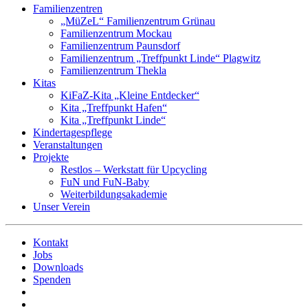
Familienzentren
„MüZeL“ Familienzentrum Grünau
Familienzentrum Mockau
Familienzentrum Paunsdorf
Familienzentrum „Treffpunkt Linde“ Plagwitz
Familienzentrum Thekla
Kitas
KiFaZ-Kita „Kleine Entdecker“
Kita „Treffpunkt Hafen“
Kita „Treffpunkt Linde“
Kindertagespflege
Veranstaltungen
Projekte
Restlos – Werkstatt für Upcycling
FuN und FuN-Baby
Weiterbildungsakademie
Unser Verein
Kontakt
Jobs
Downloads
Spenden