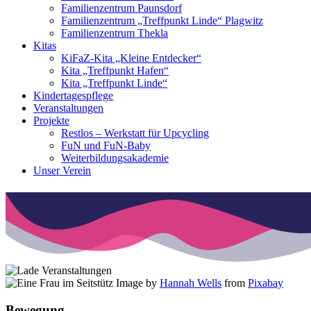
Familienzentrum Paunsdorf
Familienzentrum „Treffpunkt Linde“ Plagwitz
Familienzentrum Thekla
Kitas
KiFaZ-Kita „Kleine Entdecker“
Kita „Treffpunkt Hafen“
Kita „Treffpunkt Linde“
Kindertagespflege
Veranstaltungen
Projekte
Restlos – Werkstatt für Upcycling
FuN und FuN-Baby
Weiterbildungsakademie
Unser Verein
Image by
Hannah Wells
from
Pixabay
Bewegung