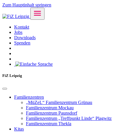
Zum Hauptinhalt springen
Kontakt
Jobs
Downloads
Spenden
FiZ Leipzig
Familienzentren
„MüZeL“ Familienzentrum Grünau
Familienzentrum Mockau
Familienzentrum Paunsdorf
Familienzentrum „Treffpunkt Linde“ Plagwitz
Familienzentrum Thekla
Kitas