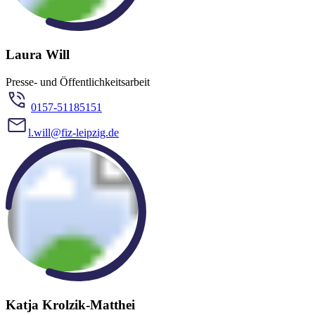
Laura Will
Presse- und Öffentlichkeitsarbeit
0157-51185151
l.will@fiz-leipzig.de
Katja Krolzik-Matthei