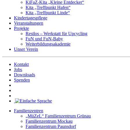
KiFaZ-Kita „Kleine Entdecker“
Kita „Treffpunkt Hafen“
Kita „Treffpunkt Linde“
Kindertagespflege
Veranstaltungen
Projekte
Restlos – Werkstatt für Upcycling
FuN und FuN-Baby
Weiterbildungsakademie
Unser Verein
Kontakt
Jobs
Downloads
Spenden
Familienzentren
„MüZeL“ Familienzentrum Grünau
Familienzentrum Mockau
Familienzentrum Paunsdorf