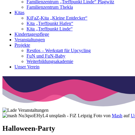
Familienzentrum „Treffpunkt Linde“ Plagwitz
Familienzentrum Thekla
Kitas
KiFaZ-Kita „Kleine Entdecker“
Kita „Treffpunkt Hafen“
Kita „Treffpunkt Linde“
Kindertagespflege
Veranstaltungen
Projekte
Restlos – Werkstatt für Upcycling
FuN und FuN-Baby
Weiterbildungsakademie
Unser Verein
Foto von
Mash
auf
U
Halloween-Party