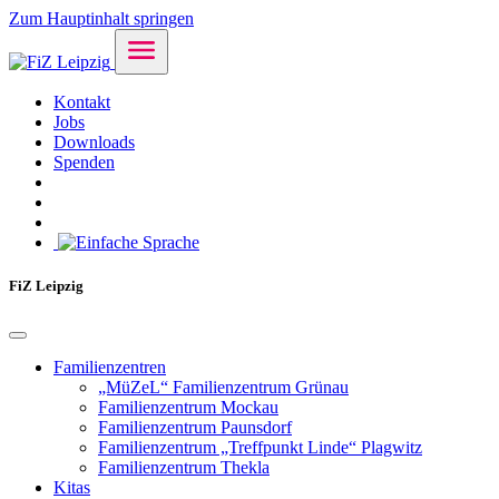
Zum Hauptinhalt springen
Kontakt
Jobs
Downloads
Spenden
FiZ Leipzig
Familienzentren
„MüZeL“ Familienzentrum Grünau
Familienzentrum Mockau
Familienzentrum Paunsdorf
Familienzentrum „Treffpunkt Linde“ Plagwitz
Familienzentrum Thekla
Kitas