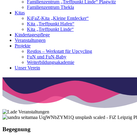
Familienzentrum „Treffpunkt Linde“ Plagwitz
Familienzentrum Thekla
Kitas
KiFaZ-Kita „Kleine Entdecker“
Kita „Treffpunkt Hafen“
Kita „Treffpunkt Linde“
Kindertagespflege
Veranstaltungen
Projekte
Restlos – Werkstatt für Upcycling
FuN und FuN-Baby
Weiterbildungsakademie
Unser Verein
P
Begegnung