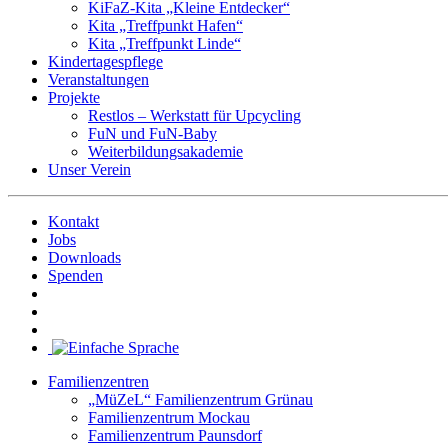
KiFaZ-Kita „Kleine Entdecker“
Kita „Treffpunkt Hafen“
Kita „Treffpunkt Linde“
Kindertagespflege
Veranstaltungen
Projekte
Restlos – Werkstatt für Upcycling
FuN und FuN-Baby
Weiterbildungsakademie
Unser Verein
Kontakt
Jobs
Downloads
Spenden
Familienzentren
„MüZeL“ Familienzentrum Grünau
Familienzentrum Mockau
Familienzentrum Paunsdorf