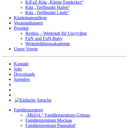
KiFaZ-Kita „Kleine Entdecker“
Kita „Treffpunkt Hafen“
Kita „Treffpunkt Linde“
Kindertagespflege
Veranstaltungen
Projekte
Restlos – Werkstatt für Upcycling
FuN und FuN-Baby
Weiterbildungsakademie
Unser Verein
Kontakt
Jobs
Downloads
Spenden
Familienzentren
„MüZeL“ Familienzentrum Grünau
Familienzentrum Mockau
Familienzentrum Paunsdorf