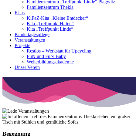
Familienzentrum „Treffpunkt Linde“ Plagwitz
Familienzentrum Thekla
Kitas
KiFaZ-Kita „Kleine Entdecker“
Kita „Treffpunkt Hafen“
Kita „Treffpunkt Linde“
Kindertagespflege
Veranstaltungen
Projekte
Restlos – Werkstatt für Upcycling
FuN und FuN-Baby
Weiterbildungsakademie
Unser Verein
Begegnung