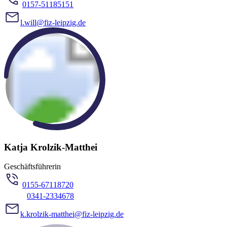
0157-51185151
l.will@fiz-leipzig.de
Katja Krolzik-Matthei
Geschäftsführerin
0155-67118720
0341-2334678
k.krolzik-matthei@fiz-leipzig.de