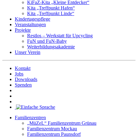
KiFaZ-Kita „Kleine Entdecker“
Kita „Treffpunkt Hafen“
Kita „Treffpunkt Linde“
Kindertagespflege
Veranstaltungen
Projekte
Restlos – Werkstatt für Upcycling
FuN und FuN-Baby
Weiterbildungsakademie
Unser Verein
Kontakt
Jobs
Downloads
Spenden
Familienzentren
„MüZeL“ Familienzentrum Grünau
Familienzentrum Mockau
Familienzentrum Paunsdorf