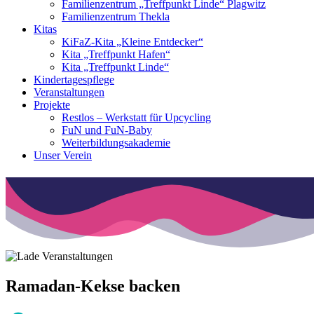
Familienzentrum „Treffpunkt Linde“ Plagwitz
Familienzentrum Thekla
Kitas
KiFaZ-Kita „Kleine Entdecker“
Kita „Treffpunkt Hafen“
Kita „Treffpunkt Linde“
Kindertagespflege
Veranstaltungen
Projekte
Restlos – Werkstatt für Upcycling
FuN und FuN-Baby
Weiterbildungsakademie
Unser Verein
Ramadan-Kekse backen