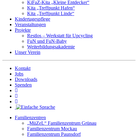
KiFaZ-Kita „Kleine Entdecker“
Kita „Treffpunkt Hafen“
Kita „Treffpunkt Linde“
Kindertagespflege
Veranstaltungen
Projekte
Restlos – Werkstatt für Upcycling
FuN und FuN-Baby
Weiterbildungsakademie
Unser Verein
Kontakt
Jobs
Downloads
Spenden
Familienzentren
„MüZeL“ Familienzentrum Grünau
Familienzentrum Mockau
Familienzentrum Paunsdorf