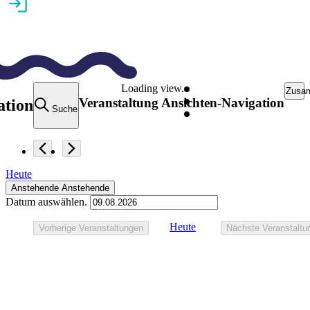
Loading view.
Zusa
Veranstaltung Ansichten-Navigation
ation
Suche
Heute
Anstehende
Anstehende
Datum auswählen.
Heute
Vorherige
Veranstaltungen
Nächste
Veranstaltu