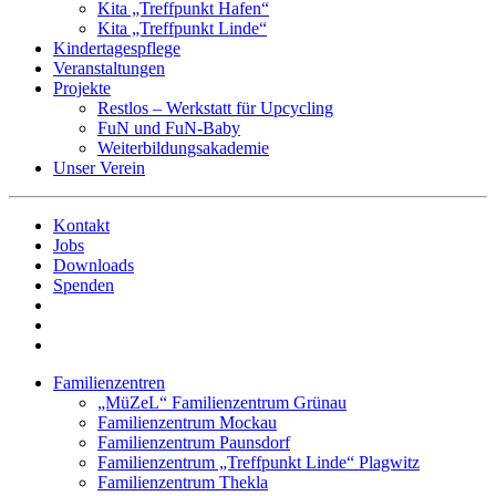
Kita „Treffpunkt Hafen“
Kita „Treffpunkt Linde“
Kindertagespflege
Veranstaltungen
Projekte
Restlos – Werkstatt für Upcycling
FuN und FuN-Baby
Weiterbildungsakademie
Unser Verein
Kontakt
Jobs
Downloads
Spenden
Familienzentren
„MüZeL“ Familienzentrum Grünau
Familienzentrum Mockau
Familienzentrum Paunsdorf
Familienzentrum „Treffpunkt Linde“ Plagwitz
Familienzentrum Thekla