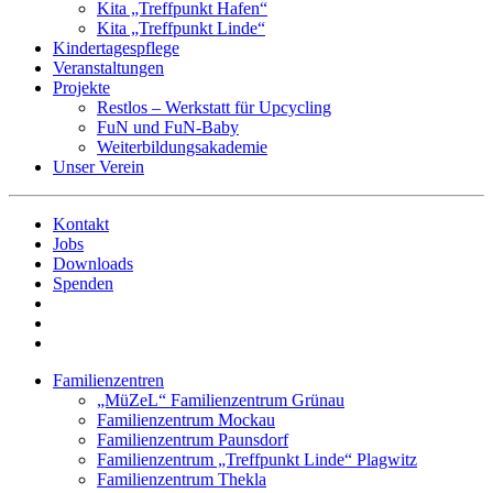
Kita „Treffpunkt Hafen“
Kita „Treffpunkt Linde“
Kindertagespflege
Veranstaltungen
Projekte
Restlos – Werkstatt für Upcycling
FuN und FuN-Baby
Weiterbildungsakademie
Unser Verein
Kontakt
Jobs
Downloads
Spenden
Familienzentren
„MüZeL“ Familienzentrum Grünau
Familienzentrum Mockau
Familienzentrum Paunsdorf
Familienzentrum „Treffpunkt Linde“ Plagwitz
Familienzentrum Thekla