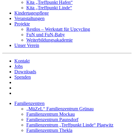
Kita „Treffpunkt Hafen“
Kita „Treffpunkt Linde“
Kindertagespflege
Veranstaltungen
Projekte
Restlos – Werkstatt für Upcycling
FuN und FuN-Baby
Weiterbildungsakademie
Unser Verein
Kontakt
Jobs
Downloads
Spenden
Familienzentren
„MüZeL“ Familienzentrum Grünau
Familienzentrum Mockau
Familienzentrum Paunsdorf
Familienzentrum „Treffpunkt Linde“ Plagwitz
Familienzentrum Thekla