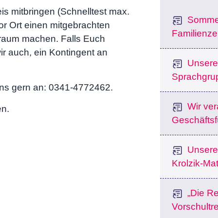
eis mitbringen (Schnelltest max.
Sommer
r Ort einen mitgebrachten
Familienze
rraum machen. Falls Euch
ir auch, ein Kontingent an
Unsere 
Sprachgru
uns gern an: 0341-4772462.
Wir ve
en.
Geschäftsf
Unsere
Krolzik-Mat
„Die Re
Vorschultre