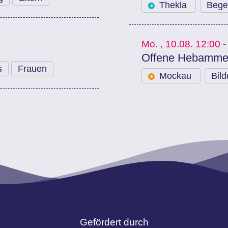
Thekla
Bege
Mo.
, 10.08.
12:00 -
Offene Hebamme
s
Frauen
Mockau
Bil
Gefördert durch