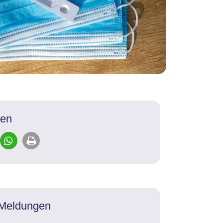
len
 Meldungen